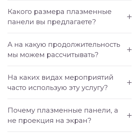
ширину и 2 в глубину. Высота потолков от 2,5
Какого размера плазменные
метров.
панели вы предлагаете?
У нас есть панели 75 дюймов в диагональ.
А на какую продолжительность
мы можем рассчитывать?
Более сорока часов контента точно не дадут
заскучать ни вам, ни вашим гостям.
На каких видах мероприятий
часто использую эту услугу?
В основном это выставки, кофе брейки,
показы мод, лаунж зоны, входные зоны на
Почему плазменные панели, а
мероприятиях и т.д. и т.п.
не проекция на экран?
В настоящее время, без плазменной панели
достаточно сложно представить себе семинар