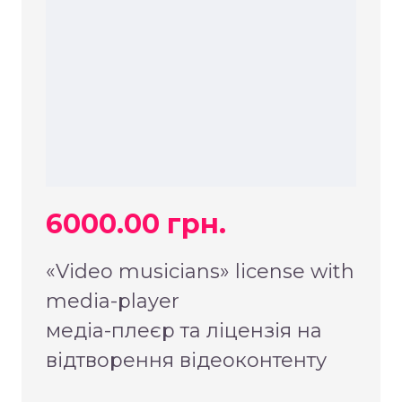
6000.00 грн.
«Video musicians» license with
media-player
медіа-плеєр та ліцензія на
відтворення відеоконтенту